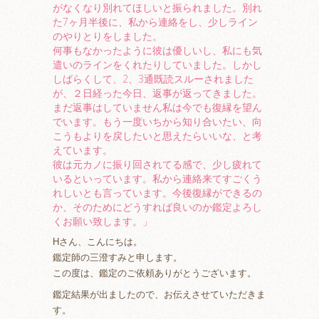
がなくなり別れてほしいと振られました。別れ
た7ヶ月半後に、私から連絡をし、少しライン
のやりとりをしました。
何事もなかったように彼は優しいし、私にも気
遣いのラインをくれたりしていました。しかし
しばらくして、2、3通既読スルーされました
が、２日経った今日、返事が返ってきました。
まだ返事はしていません私は今でも復縁を望ん
でいます。もう一度いちから知り合いたい、向
こうもよりを戻したいと思えたらいいな、と考
えています。
彼は元カノに振り回されてる感で、少し疲れて
いるといっています。私から連絡来てすごくう
れしいとも言っています。今後復縁ができるの
か、そのためにどうすれば良いのか鑑定よろし
くお願い致します。」
Hさん、こんにちは。
鑑定師の三澄すみと申します。
この度は、鑑定のご依頼ありがとうございます。
鑑定結果が出ましたので、お伝えさせていただきま
す。