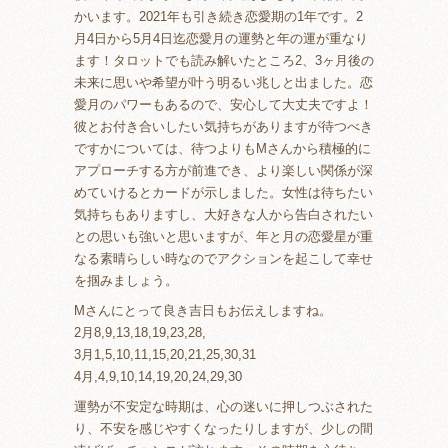
かいます。2021年も引き続き恋愛期の1年です。2
月4日から5月4日迄恋愛月の運勢と年の運が重なり
ます！タロットでも読み解いたところ2、3ヶ月後の
未来に思いや希望が叶う明るい兆しと出ました。恋
愛月のパワーもあるので、安心して大丈夫ですよ！
彼とお付き合いしたい気持ちがありますが待つべき
ですかについては、待つよりもMさんから積極的に
アプローチする方が前進でき、より楽しい関係が深
めていけるとカードが示しました。女性は待ちたい
気持ちもありますし、大好きな人から告白されたい
との思いも強いと思いますが、年と月の恋愛星が重
なる素晴らしい時なのでアクションを起こして幸せ
を掴みましょう。
Mさんにとって良き吉日もお伝えしますね。
2月8,9,13,18,19,23,28,
3月1,5,10,11,15,20,21,25,30,31
4月,4,9,10,14,19,20,24,29,30
運勢が不安定な時期は、心の迷いに押しつぶされた
り、不安を感じやすくなったりしますが、少しの間