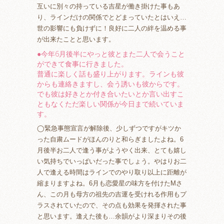
互いに別々の持っている吉星が働き掛けた事もあ
り、ラインだけの関係でとどまっていたとはいえ…
世の影響にも負けずに！良好に二人の絆を温める事
が出来たことと思います。
●今年6月後半にやっと彼とまた二人で会うこと
ができて食事に行きました。
普通に楽しく話も盛り上がります。ラインも彼
からも連絡きますし、会う誘いも彼からです。
でも彼は好きとか付き合いたいとか言い出すこ
ともなくただ楽しい関係が今日まで続いていま
す。
◯緊急事態宣言が解除後、少しずつですがキツか
った自粛ムードがほんのりと和らぎましたよね。6
月後半お二人で逢う事がようやく出来、とても嬉し
い気持ちでいっぱいだった事でしょう。やはりお二
人で逢える時間はラインでのやり取り以上に距離が
縮まりますよね。6月も恋愛星の味方を付けたMさ
ん、この月も母方の祖先の吉運を受けれる作用もプ
ラスされていたので、その点も効果を発揮された事
と思います。逢えた後も…余韻がより深まりその後