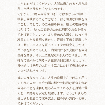
ことを心がけてください。人間は癒されると思う場
所に自然と帰りたくなるものです。
ですから、Hさんが今すべきことは彼からの連絡に
執着し固執することではなく、彼と適度な距離を保
つこと。そして、心に余裕を持ち、彼との復縁の時
に向けて、Hさんご自身のために時間やお金を使っ
てあげること。いつもより長めの入浴や、ゆっくり
読書をしたり映画を観たり、洋服や下着を新調した
り、新しいコスメを買ってメイクの研究をしたり、
習い事を始めてみたり…内面的にも外見的にも自分
自身を磨き、今以上に素敵なHさんになり優しい気
持ちで穏やかに来るべき復縁の日に備えましょう。
具体的には来年の九月～十二月にかけて復縁のチャ
ンスが訪れそうです。
彼のようなタイプは、人生の道標をさりげなく示し
てくれる人や、自分の弱い部分や駄目な部分を含め
自分のことを理解し包み込んでくれる人を身近に置
くと、気持ちも安定し飛躍します。どうかHさんの
優しさと包容力で彼を支え、彼を良い方向へと導い
てあげてください。