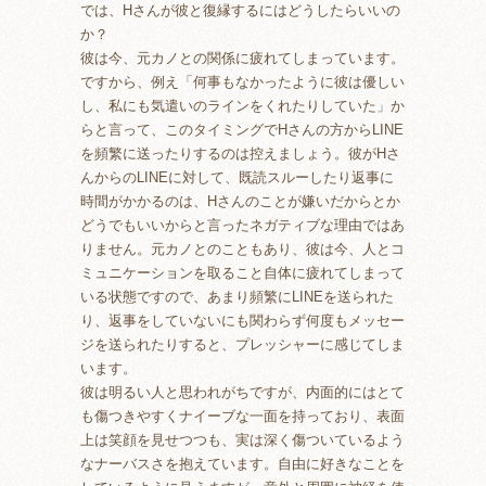
では、Hさんが彼と復縁するにはどうしたらいいの
か？
彼は今、元カノとの関係に疲れてしまっています。
ですから、例え「何事もなかったように彼は優しい
し、私にも気遣いのラインをくれたりしていた」か
らと言って、このタイミングでHさんの方からLINE
を頻繁に送ったりするのは控えましょう。彼がHさ
んからのLINEに対して、既読スルーしたり返事に
時間がかかるのは、Hさんのことが嫌いだからとか
どうでもいいからと言ったネガティブな理由ではあ
りません。元カノとのこともあり、彼は今、人とコ
ミュニケーションを取ること自体に疲れてしまって
いる状態ですので、あまり頻繁にLINEを送られた
り、返事をしていないにも関わらず何度もメッセー
ジを送られたりすると、プレッシャーに感じてしま
います。
彼は明るい人と思われがちですが、内面的にはとて
も傷つきやすくナイーブな一面を持っており、表面
上は笑顔を見せつつも、実は深く傷ついているよう
なナーバスさを抱えています。自由に好きなことを