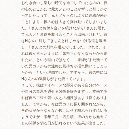
お付き合いし楽しい時間を過ごしていたものの、彼
の心のどこかには元カノとのことがずっと引っかか
っていたようで、元カノから久しぶりに連絡が来た
ことにより、彼の心は大きく揺れ動いてしまいまし
た。Hさんとお付き合いを続けながらHさんに隠れ
て元カノと連絡を取り合うことも出来たけれど…彼
はHさんに対してきちんとけじめをつける道を選択
し、Hさんとの別れを選んでしまった。けれど、そ
れは彼が言ったように「気持ちがなくなったから別
れたい」という理由ではなく、「未練がまだ残って
いた元カノからの連絡に気持ちが揺れ動いてしまっ
たから」という理由でした。ですから、彼の中には
Hさんへの気持ちがまだ残っています。
そして、彼はマイペースな部分があり自分のペース
や自分の意思を通せる関係を好みますし、本来であ
れば自己主張の強い人との相性はあまり良くありま
せん。ですから、今は元カノに振り回されながら、
その状況からなかなか抜け出せず離れられずにいる
ようですが、来年二月～四月頃、彼の方から元カノ
との関係を切る日が訪れるという結果が出ました。