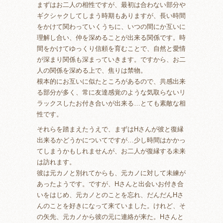
まずはお二人の相性ですが、最初は合わない部分や
ギクシャクしてしまう時期もありますが、長い時間
をかけて関わっていくうちに、いつの間にか互いに
理解し合い、仲を深めることが出来る関係です。時
間をかけてゆっくり信頼を育むことで、自然と愛情
が深まり関係も深まっていきます。ですから、お二
人の関係を深める上で、焦りは禁物。
根本的にお互いに似たところがあるので、共感出来
る部分が多く、常に友達感覚のような気取らないリ
ラックスしたお付き合いが出来る…とても素敵な相
性です。
それらを踏まえたうえで、まずはHさんが彼と復縁
出来るかどうかについてですが…少し時間はかかっ
てしまうかもしれませんが、お二人が復縁する未来
は訪れます。
彼は元カノと別れてからも、元カノに対して未練が
あったようです。ですが、Hさんと出会いお付き合
いをはじめ、元カノとのことを忘れ、だんだんHさ
んのことを好きになって来ていました。けれど、そ
の矢先、元カノから彼の元に連絡が来た。Hさんと