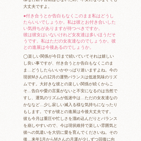
大丈夫ですよ。
●付き合うとか告白もなくこのまま私はどうし
たらいいでしょうか。私は彼とお付き合いした
い気持ちがありますが待つべきですか。
彼は彼女はいないけれど女友達は多いほうだそ
うです。私はただの女友達なのでしょうか。彼
との進展は今後あるのでしょうか。
◯楽しい関係が今日まで続いていてそれは嬉しい
し良い事ですが、付き合うとか告白もなくこのま
ま…どうしたらいいかやっぱり迷いますよね。今の
現状Mさんの12月の運勢バランスは低迷気味のリズ
ムです。大好きな彼との楽しい関係が続くからこ
そ…告白や愛の言葉がないと不安になるのは当然で
すし、運気のリズムが低迷中は…ただの女友達なの
かななど…少し寂しい滅入る様な気持ちになったり
もします。ですが彼との進展は今後大丈夫です。
彼も今月は重圧や忙しさを溜め込んだりとバランス
を崩しやすいので、今は現状維持で楽しい雰囲気と
彼への気遣いを大切に愛を育んでくださいね。その
後…来年1月からMさんの月運が少しずつ回復に向