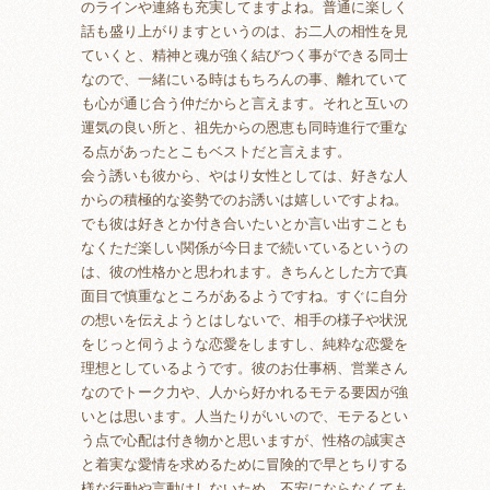
のラインや連絡も充実してますよね。普通に楽しく
話も盛り上がりますというのは、お二人の相性を見
ていくと、精神と魂が強く結びつく事ができる同士
なので、一緒にいる時はもちろんの事、離れていて
も心が通じ合う仲だからと言えます。それと互いの
運気の良い所と、祖先からの恩恵も同時進行で重な
る点があったとこもベストだと言えます。
会う誘いも彼から、やはり女性としては、好きな人
からの積極的な姿勢でのお誘いは嬉しいですよね。
でも彼は好きとか付き合いたいとか言い出すことも
なくただ楽しい関係が今日まで続いているというの
は、彼の性格かと思われます。きちんとした方で真
面目で慎重なところがあるようですね。すぐに自分
の想いを伝えようとはしないで、相手の様子や状況
をじっと伺うような恋愛をしますし、純粋な恋愛を
理想としているようです。彼のお仕事柄、営業さん
なのでトーク力や、人から好かれるモテる要因が強
いとは思います。人当たりがいいので、モテるとい
う点で心配は付き物かと思いますが、性格の誠実さ
と着実な愛情を求めるために冒険的で早とちりする
様な行動や言動はしないため、不安にならなくても