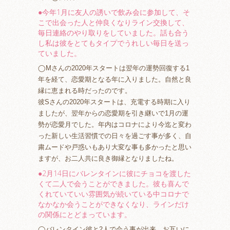
●今年1月に友人の誘いで飲み会に参加して、そ
こで出会った人と仲良くなりライン交換して、
毎日連絡のやり取りをしていました。話も合う
し私は彼をとてもタイプでうれしい毎日を送っ
ていました。
◯Mさんの2020年スタートは翌年の運勢回復する1
年を経て、恋愛期となる年に入りました。自然と良
縁に恵まれる時だったのです。
彼Sさんの2020年スタートは、充電する時期に入り
ましたが、翌年からの恋愛期を引き継いで1月の運
勢が恋愛月でした。年内はコロナにより今迄と変わ
った新しい生活習慣での日々を過ごす事が多く、自
粛ムードや戸惑いもあり大変な事も多かったと思い
ますが、お二人共に良き御縁となりましたね。
●2月14日にバレンタインに彼にチョコを渡した
くて二人で会うことができました。彼も喜んで
くれていていい雰囲気が続いている中コロナで
なかなか会うことができなくなり、ラインだけ
の関係にとどまっています。‬
‪◯バレンタイン彼と2人で‬会う事が出来、お互いに