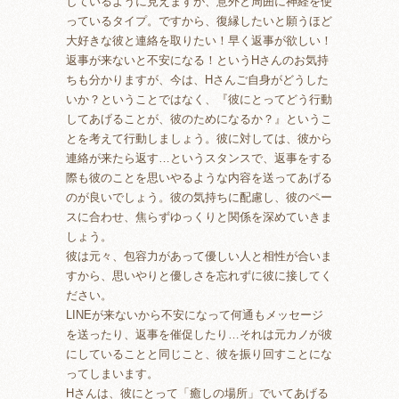
しているように見えますが、意外と周囲に神経を使
っているタイプ。ですから、復縁したいと願うほど
大好きな彼と連絡を取りたい！早く返事が欲しい！
返事が来ないと不安になる！というHさんのお気持
ちも分かりますが、今は、Hさんご自身がどうした
いか？ということではなく、『彼にとってどう行動
してあげることが、彼のためになるか？』というこ
とを考えて行動しましょう。彼に対しては、彼から
連絡が来たら返す…というスタンスで、返事をする
際も彼のことを思いやるような内容を送ってあげる
のが良いでしょう。彼の気持ちに配慮し、彼のペー
スに合わせ、焦らずゆっくりと関係を深めていきま
しょう。
彼は元々、包容力があって優しい人と相性が合いま
すから、思いやりと優しさを忘れずに彼に接してく
ださい。
LINEが来ないから不安になって何通もメッセージ
を送ったり、返事を催促したり…それは元カノが彼
にしていることと同じこと、彼を振り回すことにな
ってしまいます。
Hさんは、彼にとって「癒しの場所」でいてあげる