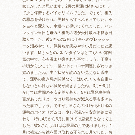
嬉しかったと思います。2月の月運はMさんにとっ
て少し停滞するバイオリズムでした。ですが、祖先
の恩恵を受けられ、災難から守られる月でした。不
を吉へと変えて、幸運へと導いてくれました。バレ
ンタイン当日も母方の祖先の徳が受け取れる良き日
取りでした。彼Sさんの2月は仕事へのプレッシャ
ーを溜めやすく、気持ちが病みやすい月だったと思
います。Mさんとのバレンタインはとてもいい雰囲
気の中で、心も温まり癒された事でしょう。丁度そ
の頃から少しずつ…世の中はコロナ関連にざわつき
始めましたね。中々状況が読めない見えない渦中
で、運勢の良き悪き関係なく、逢いたくても自粛を
しないといけない状況が続きましたね。3月〜6月に
かけては世間の不安定差が募り、5月は緊急事態宣
言があったりと…やはり気持ちが滅入る事も多々あ
った事でしょう。ですが、Mさんの3月から6月迄の
運勢のバイオリズムは、少し停滞から安定路線に変
わり、特に4月から6月に掛けては恋愛月となってま
した。彼Sさんも3月は恋愛星の月でありました。4
月は祖先から徳を受け取れる守られる月でした。お