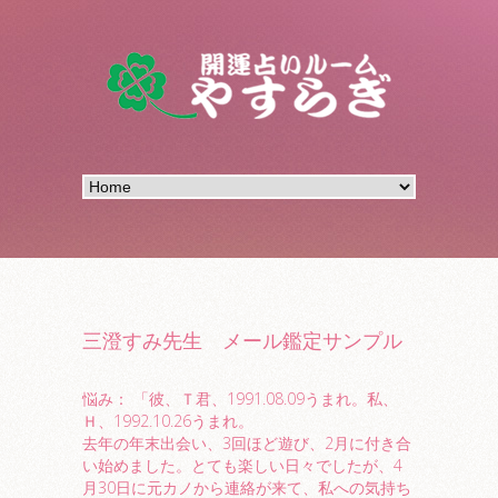
三澄すみ先生 メール鑑定サンプル
悩み： 「彼、Ｔ君、1991.08.09うまれ。私、
Ｈ、1992.10.26うまれ。
去年の年末出会い、3回ほど遊び、2月に付き合
い始めました。とても楽しい日々でしたが、4
月30日に元カノから連絡が来て、私への気持ち